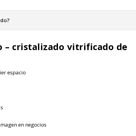
ado?
 – cristalizado vitrificado de
uier espacio
as
 imagen en negocios